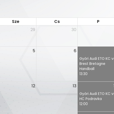
Sze
Cs
P
29
30
5
6
Győri Audi ETO KC v
Brest Bretagne
Handball
13:30
12
13
Győri Audi ETO KC v
HC Podravka
12:00