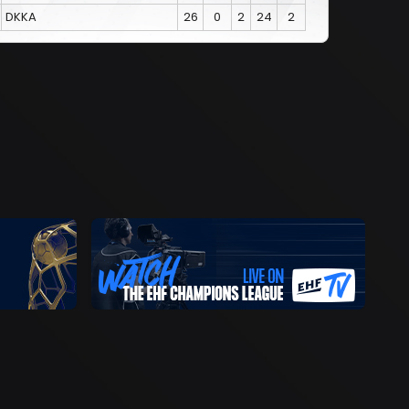
DKKA
26
0
2
24
2