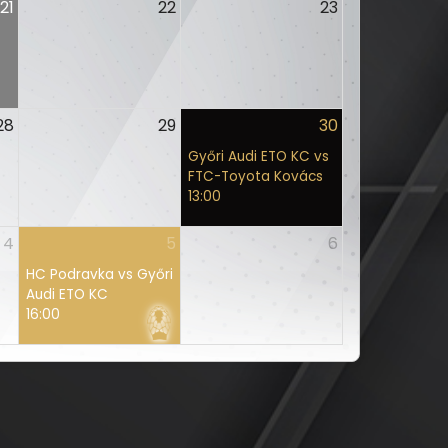
21
22
23
28
29
30
Győri Audi ETO KC vs
FTC-Toyota Kovács
13:00
4
5
6
HC Podravka vs Győri
Audi ETO KC
16:00