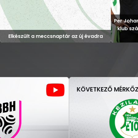
Per Joha
klub sz
Elkészült a meccsnaptár az új évadra
KÖVETKEZŐ MÉRKŐZ