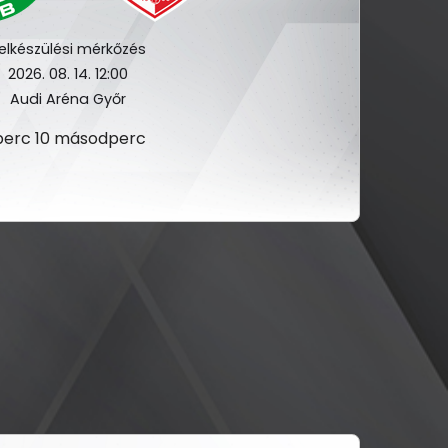
elkészülési mérkőzés
2026. 08. 14. 12:00
Audi Aréna Győr
2 perc 8 másodperc