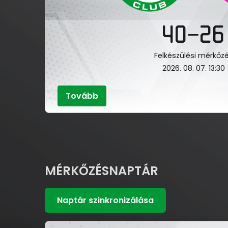
40–26
Felkészülési mérkőz
2026. 08. 07. 13:30
Tovább
MÉRKŐZÉSNAPTÁR
Naptár szinkronizálása