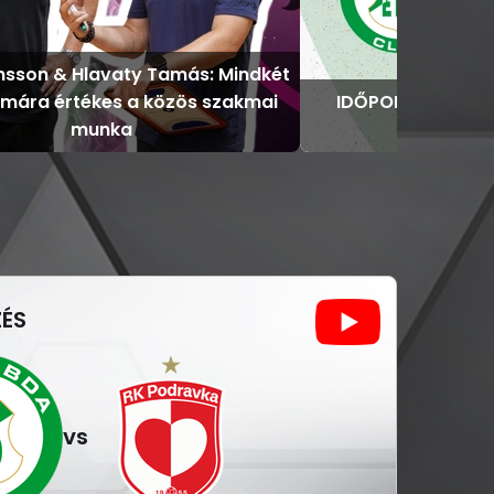
nsson & Hlavaty Tamás: Mindkét
ámára értékes a közös szakmai
IDŐPONTVÁLTOZÁS
munka
korábban a
ÉS
vs