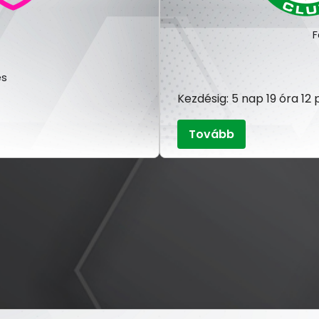
F
és
Kezdésig: 5 nap 19 óra 1
Tovább