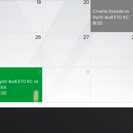
19
20
Crvena Zvezda vs
Győri Audi ETO KC
18:00
26
27
2
3
yőri Audi ETO KC vs
EKA
6:00