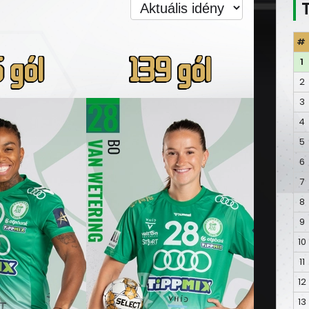
#
 gól
139 gól
1
2
3
4
5
6
7
8
9
10
11
12
13