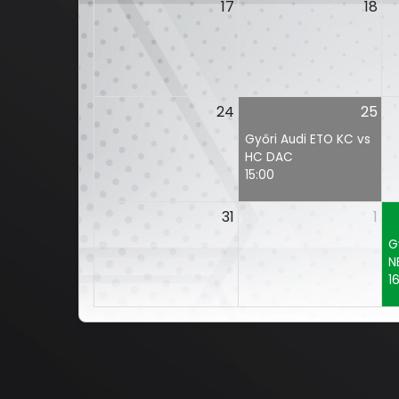
17
18
24
25
Győri Audi ETO KC vs
HC DAC
15:00
31
1
G
N
1