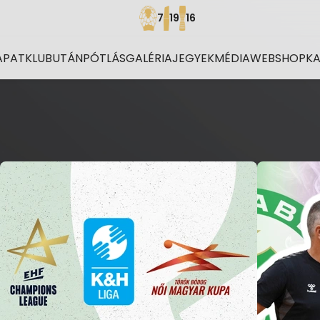
7
19
16
APAT
KLUB
UTÁNPÓTLÁS
GALÉRIA
JEGYEK
MÉDIA
WEBSHOP
K