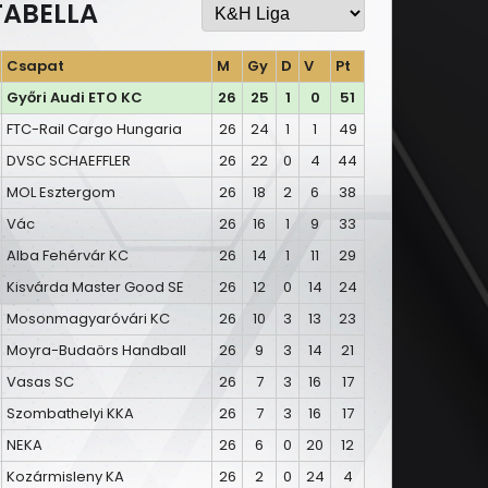
TABELLA
Csapat
M
Gy
D
V
Pt
Győri Audi ETO KC
26
25
1
0
51
FTC-Rail Cargo Hungaria
26
24
1
1
49
DVSC SCHAEFFLER
26
22
0
4
44
MOL Esztergom
26
18
2
6
38
Vác
26
16
1
9
33
Alba Fehérvár KC
26
14
1
11
29
Kisvárda Master Good SE
26
12
0
14
24
Mosonmagyaróvári KC
26
10
3
13
23
Moyra-Budaörs Handball
26
9
3
14
21
Vasas SC
26
7
3
16
17
Szombathelyi KKA
26
7
3
16
17
NEKA
26
6
0
20
12
Kozármisleny KA
26
2
0
24
4