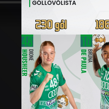
GÓLLÖVŐLISTA
230 gól
186