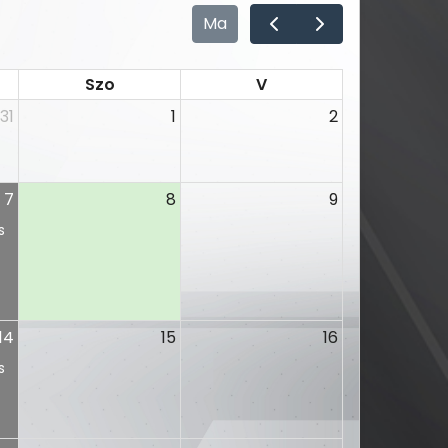
Ma
Szo
V
31
1
2
7
8
9
s
14
15
16
s