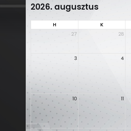
2026. augusztus
H
K
27
28
3
4
10
11