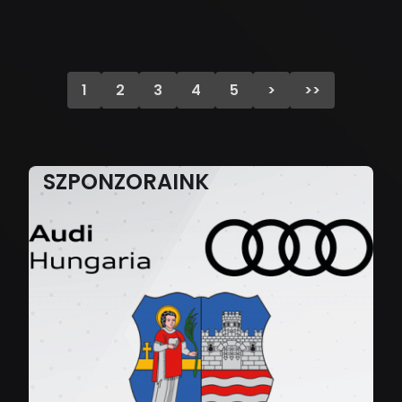
1
2
3
4
5
>
>>
SZPONZORAINK