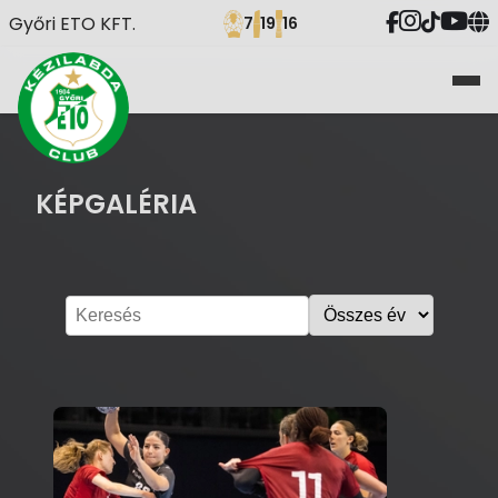
Győri ETO KFT.
7
19
16
KÉPGALÉRIA