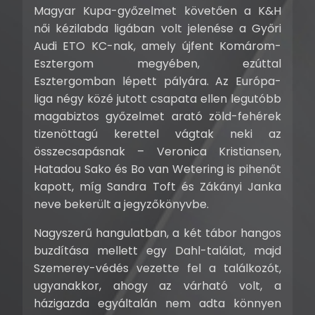
Magyar Kupa-győzelmet követően a K&H
női kézilabda ligában volt jelenése a Győri
Audi ETO KC-nak, amely újfent Komárom-
Esztergom megyében, ezúttal
Esztergomban lépett pályára. Az Európa-
liga négy közé jutott csapata ellen legutóbb
magabiztos győzelmet arató zöld-fehérek
tizenöttagú kerettel vágtak neki az
összecsapásnak – Veronica Kristiansen,
Hatadou Sako és Bo van Wetering is pihenőt
kapott, míg Sandra Toft és Zákányi Janka
neve bekerült a jegyzőkönyvbe.
Nagyszerű hangulatban, a két tábor hangos
buzdítása mellett egy Dahl-találat, majd
Szemerey-védés vezette fel a találkozót,
ugyanakkor, ahogy az várható volt, a
házigazda egyáltalán nem adta könnyen