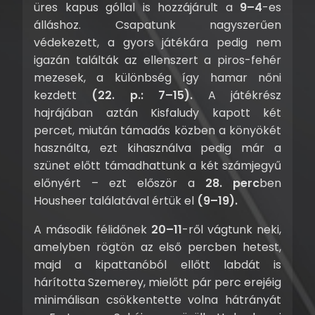
üres kapus góllal is hozzájárult a
9–4
-es
álláshoz. Csapatunk nagyszerűen
védekezett, a gyors játékára pedig nem
igazán találták az ellenszert a piros-fehér
mezesek, a különbség így hamar nőni
kezdett
(22. p.: 7–15).
A játékrész
hajrájában aztán Kisfaludy kapott két
percet, miután támadás közben a könyökét
használta, ezt kihasználva pedig már a
szünet előtt támadhattunk a két számjegyű
előnyért – ezt először a
28. perc
ben
Housheer találatával értük el
(9–19).
A második félidőnek
20–11
-ről vágtunk neki,
amelyben rögtön az első percben hetest,
majd a kipattanóból ellőtt labdát is
hárította Szemerey, mielőtt pár perc erejéig
minimálisan csökkentette volna hátrányát