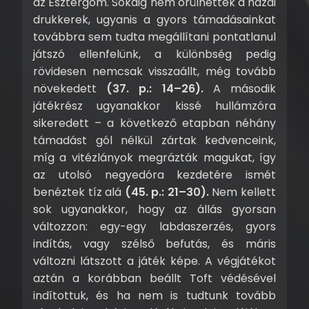
az Esztergom. Sokáig nem örülhettek a hazai
drukkerek, ugyanis a gyors támadásainkat
továbbra sem tudta megállítani pontatlanul
játszó ellenfelünk, a különbség pedig
rövidesen nemcsak visszaállt, még tovább
növekedett
(37. p.: 14–26).
A második
játékrész ugyanakkor kissé hullámzóra
sikeredett – a következő etapban néhány
támadást gól nélkül zártak kedvenceink,
míg a vitézlányok megrázták magukat, így
az utolsó negyedóra kezdetére ismét
benéztek tíz alá
(45. p.: 21–30).
Nem kellett
sok ugyanakkor, hogy az állás gyorsan
változzon: egy-egy labdaszerzés, gyors
indítás, vagy szélső befutás, és máris
változni látszott a játék képe. A végjátékot
aztán a korábban beállt Toft védésével
indítottuk, és ha nem is tudtunk tovább