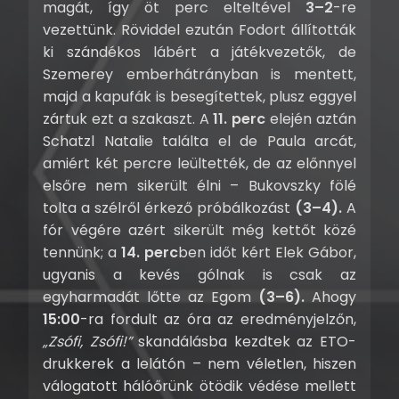
magát, így öt perc elteltével
3–2
-re
vezettünk. Röviddel ezután Fodort állították
ki szándékos lábért a játékvezetők, de
Szemerey emberhátrányban is mentett,
majd a kapufák is besegítettek, plusz eggyel
zártuk ezt a szakaszt. A
11. perc
elején aztán
Schatzl Natalie találta el de Paula arcát,
amiért két percre leültették, de az előnnyel
elsőre nem sikerült élni – Bukovszky fölé
tolta a szélről érkező próbálkozást
(3–4).
A
fór végére azért sikerült még kettőt közé
tennünk; a
14. perc
ben időt kért Elek Gábor,
ugyanis a kevés gólnak is csak az
egyharmadát lőtte az Egom
(3–6).
Ahogy
15:00
-ra fordult az óra az eredményjelzőn,
„Zsófi, Zsófi!”
skandálásba kezdtek az ETO-
drukkerek a lelátón – nem véletlen, hiszen
válogatott hálóőrünk ötödik védése mellett