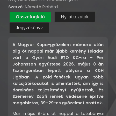
Szerző:
Németh Richárd
Összefoglaló
Nyilatkozatok
Jegyzőkönyv
A Magyar Kupa-győzelem mámora után
alig öt nappal már újabb kemény feladat
várt a Győri Audi ETO KC-ra – Per
Johansson együttese 2026. május 8-án
Esztergomban lépett pályára a K&H
Ligában. A zöld-fehérek ugyan több
kulcsjátékosukat is pihentették, ám így is
domináns teljesítményt nyújtottak, és
Szemerey Zsófi remek védéseire építve
magabiztos, 39–29-es győzelmet arattak.
Már május 8-án, öt nappal a tatabányai