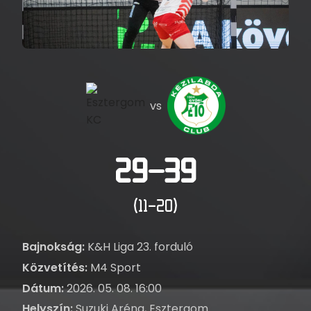
vs
29–39
(11–20)
Bajnokság:
K&H Liga 23. forduló
Közvetítés:
M4 Sport
Dátum:
2026. 05. 08. 16:00
Helyszín:
Suzuki Aréna, Esztergom