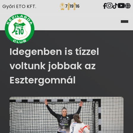
Győri ETO KFT.
7
19
16
Idegenben is tízzel
voltunk jobbak az
Esztergomnál