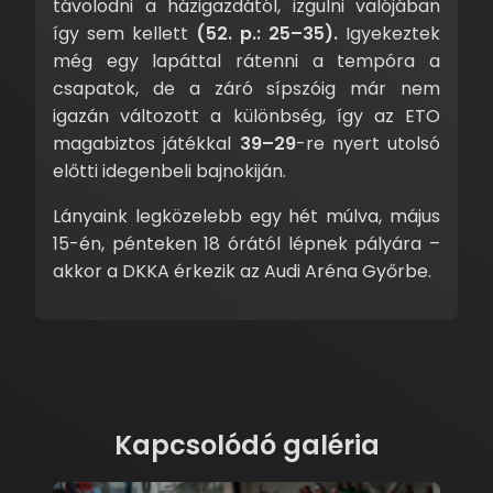
távolodni a házigazdától, izgulni valójában
így sem kellett
(52. p.: 25–35).
Igyekeztek
még egy lapáttal rátenni a tempóra a
csapatok, de a záró sípszóig már nem
igazán változott a különbség, így az ETO
magabiztos játékkal
39–29
-re nyert utolsó
előtti idegenbeli bajnokiján.
Lányaink legközelebb egy hét múlva, május
15-én, pénteken 18 órától lépnek pályára –
akkor a DKKA érkezik az Audi Aréna Győrbe.
Kapcsolódó galéria