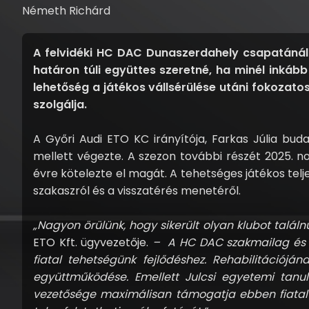
Németh Richárd
A felvidéki HC DAC Dunaszerdahely csapatánál t
határon túli együttes szeretné, ha minél inkább
lehetőség a játékos vállsérülése utáni fokozatos
szolgálja.
A Győri Audi ETO KC irányítója, Farkas Júlia buda
mellett végezte. A szezon további részét 2025. n
évre kötelezte el magát. A tehetséges játékos telj
szakaszról és a visszatérés menetéről.
„Nagyon örülünk, hogy sikerült olyan klubot találn
ETO Kft. ügyvezetője.
– A HC DAC szakmailag és em
fiatal tehetségünk fejlődéshez. Rehabilitációj
együttműködése. Emellett Julcsi egyetemi tanulm
vezetősége maximálisan támogatja ebben fiatal