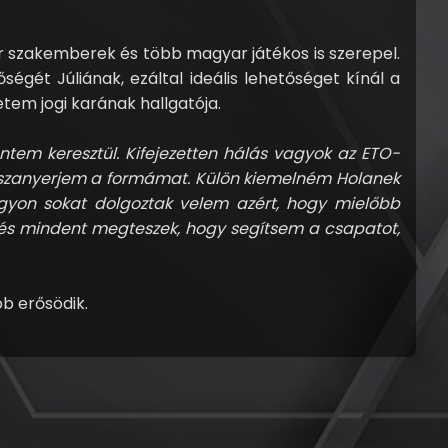
r szakemberek és több magyar játékos is szerepel.
ségét Júliának, ezáltal ideális lehetőséget kínál a
etem jogi karának hallgatója.
tem keresztül. Kifejezetten hálás vagyok az ETO-
sszanyerjem a formámat. Külön kiemelném Holanek
nagyon sokat dolgoztak velem azért, hogy mielőbb
i, és mindent megteszek, hogy segítsem a csapatot,
b erősödik.