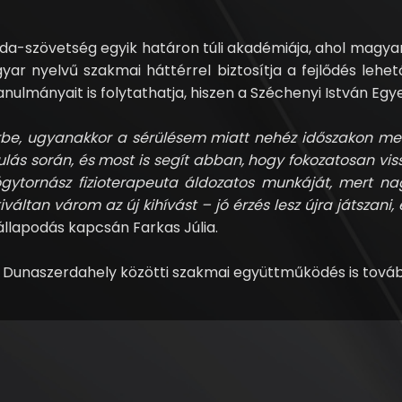
bda-szövetség egyik határon túli akadémiája, ahol magya
ar nyelvű szakmai háttérrel biztosítja a fejlődés lehető
nulmányait is folytathatja, hiszen a Széchenyi István Egy
be, ugyanakkor a sérülésem miatt nehéz időszakon men
ás során, és most is segít abban, hogy fokozatosan vi
gyógytornász fizioterapeuta áldozatos munkáját, mert 
áltan várom az új kihívást – jó érzés lesz újra játszan
állapodás kapcsán Farkas Júlia.
C Dunaszerdahely közötti szakmai együttműködés is továb