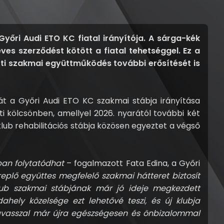
yőri Audi ETO KC fiatal irányítója. A sárga-kék
ves szerződést kötött a fiatal tehetséggel. Ez a
zötti szakmai együttműködés további erősítését is
óját a Győri Audi ETO KC szakmai stábja irányítása
i kölcsönben, amellyel 2026. nyarától további két
klub rehabilitációs stábja közösen egyeztet a végső
gban folytatódhat
– fogalmazott Fata Edina, a Győri
plő együttes megfelelő szakmai hátteret biztosít
 klub szakmai stábjának már jó ideje megkezdett
ahely közelsége ezt lehetővé teszi, és új klubja
avasszal már újra egészségesen és önbizalommal