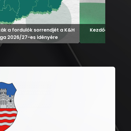
ták a fordulók sorrendjét a K&H
Kezdődik az U18-
iga 2026/27-es idényére
Romá