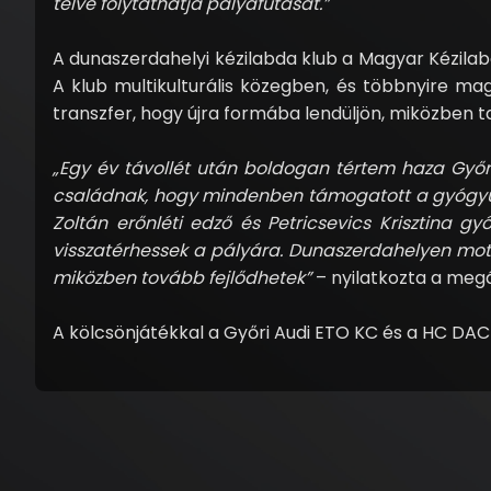
telve folytathatja pályafutását.”
A dunaszerdahelyi kézilabda klub a Magyar Kézila
A klub multikulturális közegben, és többnyire magy
transzfer, hogy újra formába lendüljön, miközben ta
„Egy év távollét után boldogan tértem haza Győr
családnak, hogy mindenben támogatott a gyógyul
Zoltán erőnléti edző és Petricsevics Krisztina 
visszatérhessek a pályára. Dunaszerdahelyen motiv
miközben tovább fejlődhetek”
– nyilatkozta a meg
A kölcsönjátékkal a Győri Audi ETO KC és a HC DA