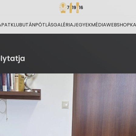
7
19
16
APAT
KLUB
UTÁNPÓTLÁS
GALÉRIA
JEGYEK
MÉDIA
WEBSHOP
K
lytatja