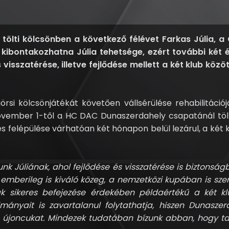
ölti kölcsönben a következő félévet Farkas Júlia, a G
 kibontakozhatna Júlia tehetsége, ezért további két é
 visszatérése, illetve fejlődése mellett a két klub kö
örsi kölcsönjátékát követően vállsérülése rehabilitáci
ovember 1-től a HC DAC Dunaszerdahely csapatánál tölt
es felépülése várhatóan két hónapon belül lezárul, a két 
unk Júliának, ahol fejlődése és visszatérése is biztonsá
berileg is kiváló közeg, a nemzetközi kupában is szere
ának sikeres befejezése érdekében példaértékű a két
ányait is zavartalanul folytathatja, hiszen Dunaszerd
 újoncukat. Mindezek tudatában bízunk abban, hogy t