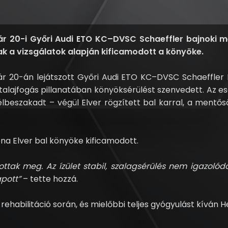
ár 20-i Győri Audi ETO KC–DVSC Schaeffler bajnoki m
ak a vizsgálatok alapján kificamodott a könyöke.
uár 20-án lejátszott Győri Audi ETO KC–DVSC Schaeffler
 talajfogás pillanatában könyöksérülést szenvedett. Az e
élbeszakadt – végül Elver rögzített bal karral, a ment
ena Elver bal könyöke kificamodott.
tottak meg. Az ízület stabil, szalagsérülés nem igazolód
apott”
– tette hozzá.
abilitáció során, és mielőbbi teljes gyógyulást kíván 