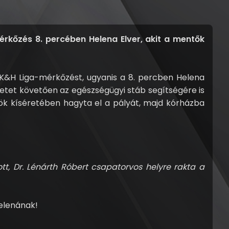
érkőzés 8. percében Helena Elver, akit a mentők
 K&H Liga-mérkőzést, ugyanis a 8. percben Helena
setet követően az egészségügyi stáb segítségére is
ősök kíséretében hagyta el a pályát, majd kórházba
ott, Dr. Lénárth Róbert csapatorvos helyre rakta a
Helenának!