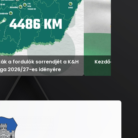
ták a fordulók sorrendjét a K&H
Kezdődik az U18-
iga 2026/27-es idényére
Romá