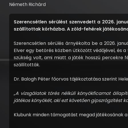
Németh Richárd
Szerencsétlen sérülést szenvedett a 2026. janu
szállítottak kórházba. A zöld-fehérek játékosán
Szerencsétlen sérülés árnyékolta be a 2026. jan
Elver egy betörés közben ütközött védőjével, és a
szükség volt, ami miatt a játék hosszú percekre f
szállították.
Dr. Balogh Péter főorvos tájékoztatása szerint Hel
„A vizsgálatok törés nélküli könyökficamot állapí
játékos könyökét, aki ezt követően gipszrögzítést k
Klubunk minden támogatást megad játékosának a reh