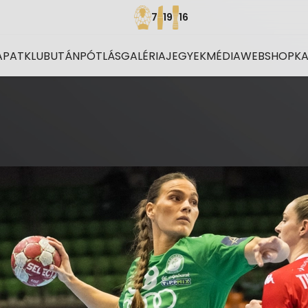
7
19
16
APAT
KLUB
UTÁNPÓTLÁS
GALÉRIA
JEGYEK
MÉDIA
WEBSHOP
K